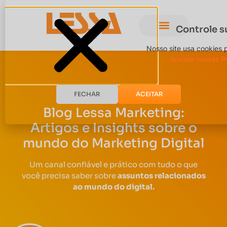
Controle s
Nosso site usa cookies 
Acesse nossas Po
FECHAR
ACEITAR
Blog Lessa Marketing:
Artigos e Insights sobre o
mundo do Marketing Digital
Um canal confiável e prático com tudo o que
você precisa saber sobre
assuntos relacionados
ao mundo do digital.