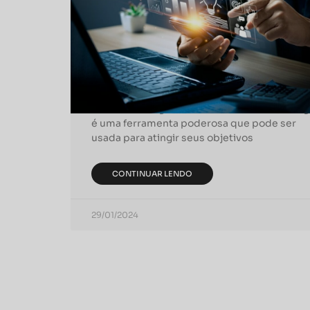
Crie campanhas de e-mail
marketing eficazes para
aumentar as vendas
Por que é importante criar campanhas de e-
mail marketing eficazes? O e-mail marketing
é uma ferramenta poderosa que pode ser
usada para atingir seus objetivos
CONTINUAR LENDO
29/01/2024