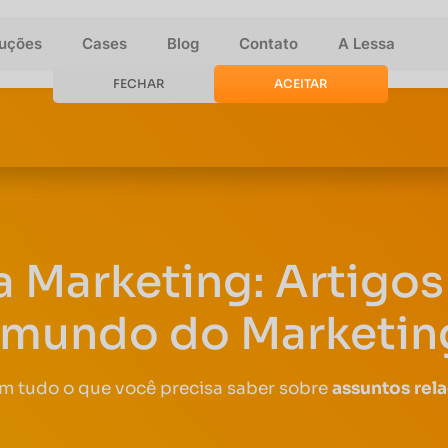
luções
Cases
Blog
Contato
A Lessa
FECHAR
ACEITAR
a Marketing: Artigos 
 mundo do Marketing
om tudo o que você precisa saber sobre
assuntos rel