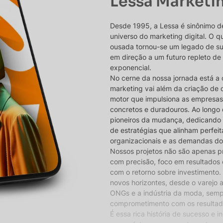
Lessa Marketi
Desde 1995, a Lessa é sinônimo d
universo do marketing digital. O
ousada tornou-se um legado de s
em direção a um futuro repleto de
exponencial.
No cerne da nossa jornada está a 
marketing vai além da criação de 
motor que impulsiona as empresas
concretos e duradouros. Ao longo 
pioneiros da mudança, dedicando
de estratégias que alinham perfe
organizacionais e as demandas d
Nossos projetos não são apenas pr
com precisão, foco em resultados
com o retorno sobre investimento. 
novos horizontes, desde o varejo 
ONGs e a indústria da moda, sem
comprometimento com os resultado
É essa rica história de sucesso e 