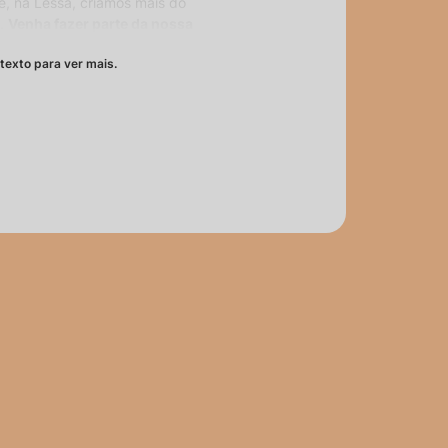
e, na Lessa, criamos mais do
s.
Venha fazer parte da nossa
cender o comum.
texto para ver mais.