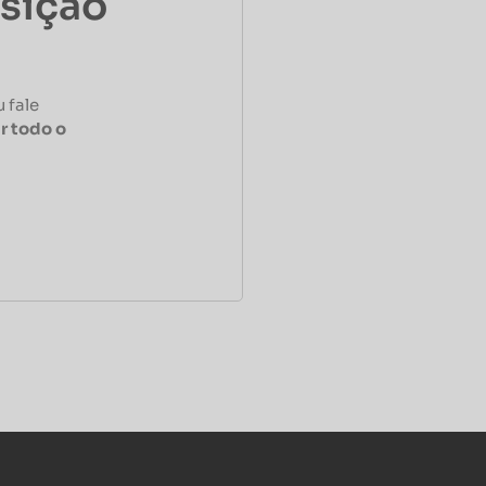
osição
 fale
r todo o