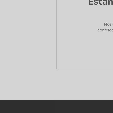
Estam
Nos 
conosco