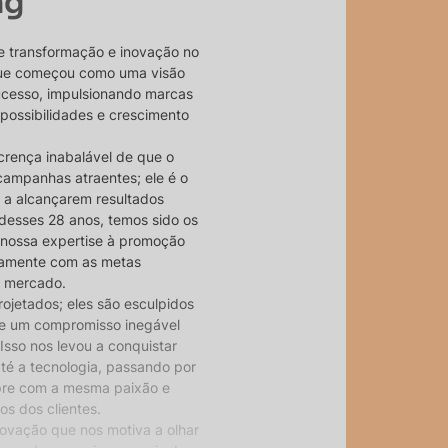
ng
e transformação e inovação no
 que começou como uma visão
ucesso, impulsionando marcas
 possibilidades e crescimento
crença inabalável de que o
campanhas atraentes; ele é o
 a alcançarem resultados
desses 28 anos, temos sido os
 nossa expertise à promoção
itamente com as metas
o mercado.
ojetados; eles são esculpidos
 e um compromisso inegável
Isso nos levou a conquistar
até a tecnologia, passando por
pre com a mesma paixão e
s dos clientes.
inovação que nos motiva a olhar