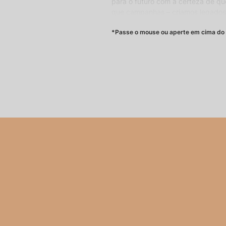
para o futuro com a certeza de qu
que campanhas – criamos legado
história e veja sua marca trans
*Passe o mouse ou aperte em cima do 