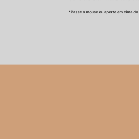
história e veja sua marca trans
*Passe o mouse ou aperte em cima do 