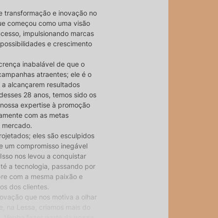
e transformação e inovação no
 que começou como uma visão
ucesso, impulsionando marcas
 possibilidades e crescimento
crença inabalável de que o
campanhas atraentes; ele é o
 a alcançarem resultados
desses 28 anos, temos sido os
 nossa expertise à promoção
itamente com as metas
o mercado.
ojetados; eles são esculpidos
 e um compromisso inegável
Isso nos levou a conquistar
até a tecnologia, passando por
pre com a mesma paixão e
s dos clientes.
inovação que nos motiva a olhar
e, na Lessa, criamos mais do
s.
Venha fazer parte da nossa