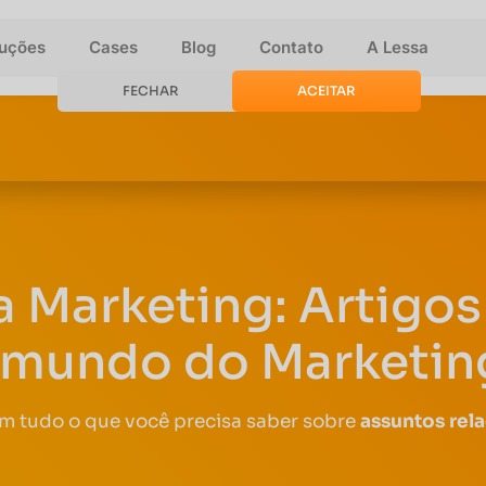
luções
Cases
Blog
Contato
A Lessa
FECHAR
ACEITAR
a Marketing: Artigos 
 mundo do Marketing
om tudo o que você precisa saber sobre
assuntos rel