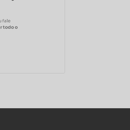
 fale
r todo o