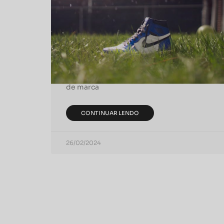
Branding: Construindo
Marcas Fortes na Era Digital
No dinâmico cenário de hoje, o branding se
tornou mais crucial do que nunca. Com a
rápida evolução da era digital, as estratégias
de marca
CONTINUAR LENDO
26/02/2024