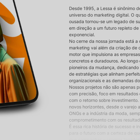
Desde 1995, a Lessa é sinônimo d
universo do marketing digital. O
ousada tornou-se um legado de s
em direção a um futuro repleto de
exponencial.
No cerne da nossa jornada está a 
marketing vai além da criação de 
motor que impulsiona as empresas
concretos e duradouros. Ao longo 
pioneiros da mudança, dedicando
de estratégias que alinham perfe
organizacionais e as demandas d
Nossos projetos não são apenas pr
com precisão, foco em resultados
com o retorno sobre investimento. 
novos horizontes, desde o varejo 
ONGs e a indústria da moda, sem
comprometimento com os resultado
É essa rica história de sucesso e 
para o futuro com a certeza de qu
que campanhas – criamos legado