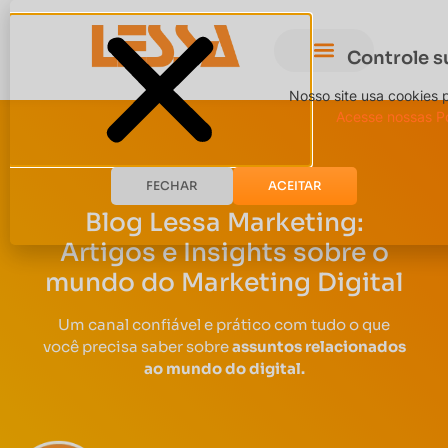
Controle s
Nosso site usa cookies 
Acesse nossas Po
FECHAR
ACEITAR
Blog Lessa Marketing:
Artigos e Insights sobre o
mundo do Marketing Digital
Um canal confiável e prático com tudo o que
você precisa saber sobre
assuntos relacionados
ao mundo do digital.