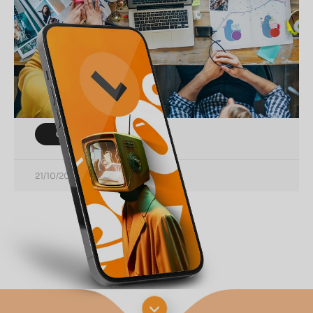
Diferenças, Exemplos Práticos,
Dicas e Mitos
No mundo do marketing, entender as diferenças
entre Inbound Marketing e Outbound Marketing
é essencial para aplicar a estratégia certa para o
seu negócio. Ambas
CONTINUAR LENDO
21/10/2024