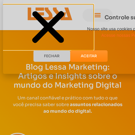
Controle s
Nosso site usa cookies 
Acesse nossas Po
FECHAR
ACEITAR
Blog Lessa Marketing:
Artigos e Insights sobre o
mundo do Marketing Digital
Um canal confiável e prático com tudo o que
você precisa saber sobre
assuntos relacionados
ao mundo do digital.