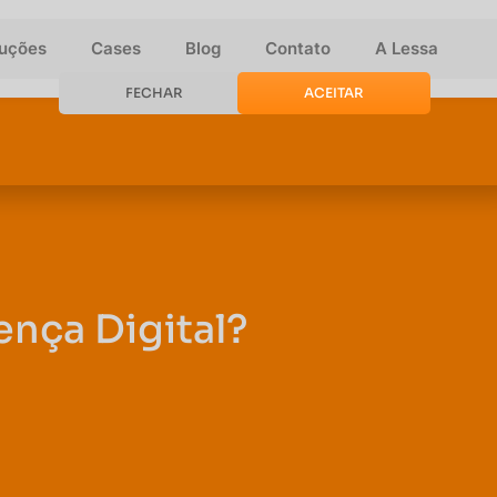
luções
Cases
Blog
Contato
A Lessa
FECHAR
ACEITAR
ença Digital?