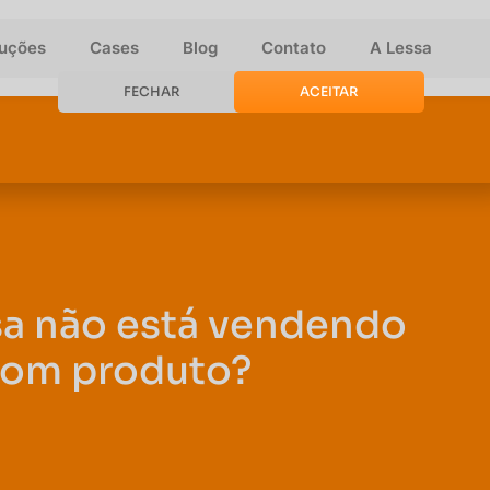
luções
Cases
Blog
Contato
A Lessa
FECHAR
ACEITAR
sa não está vendendo
om produto?