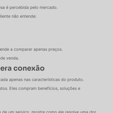
sa é percebida pelo mercado.
liente não entende:
e tende a comparar apenas preços.
 de venda.
era conexão
da apenas nas características do produto.
os. Eles compram benefícios, soluções e
s de um serviço, mostre como ele resolve uma dor