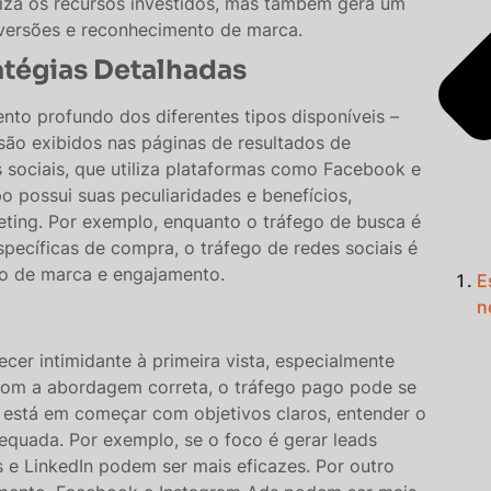
iza os recursos investidos, mas também gera um
nversões e reconhecimento de marca.
atégias Detalhadas
nto profundo dos diferentes tipos disponíveis –
são exibidos nas páginas de resultados de
 sociais, que utiliza plataformas como Facebook e
o possui suas peculiaridades e benefícios,
eting. Por exemplo, enquanto o tráfego de busca é
specíficas de compra, o tráfego de redes sociais é
e marca e engajamento​​​​​​.
E
n
cer intimidante à primeira vista, especialmente
com a abordagem correta, o tráfego pago pode se
 está em começar com objetivos claros, entender o
equada. Por exemplo, se o foco é gerar leads
 e LinkedIn podem ser mais eficazes. Por outro