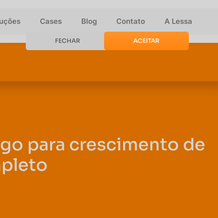
luções
Cases
Blog
Contato
A Lessa
FECHAR
ACEITAR
fego para crescimento de
mpleto