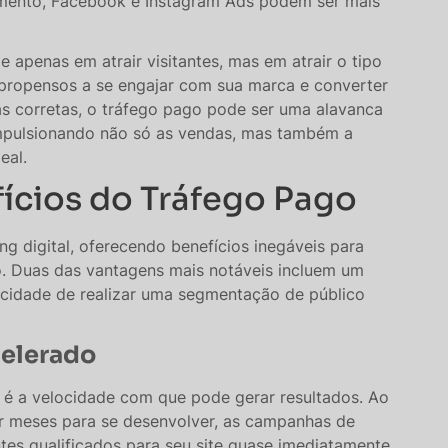
jamento, Facebook e Instagram Ads podem ser mais
e apenas em atrair visitantes, mas em atrair o tipo
s propensos a se engajar com sua marca e converter
as corretas, o tráfego pago pode ser uma alavanca
mpulsionando não só as vendas, mas também a
eal.
ícios do Tráfego Pago
ng digital, oferecendo benefícios inegáveis para
. Duas das vantagens mais notáveis incluem um
acidade de realizar uma segmentação de público
celerado
é a velocidade com que pode gerar resultados. Ao
ar meses para se desenvolver, as campanhas de
ntes qualificados para seu site quase imediatamente