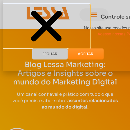
Controle s
Nosso site usa cookies 
Acesse nossas Po
FECHAR
ACEITAR
Blog Lessa Marketing:
Artigos e Insights sobre o
mundo do Marketing Digital
Um canal confiável e prático com tudo o que
você precisa saber sobre
assuntos relacionados
ao mundo do digital.