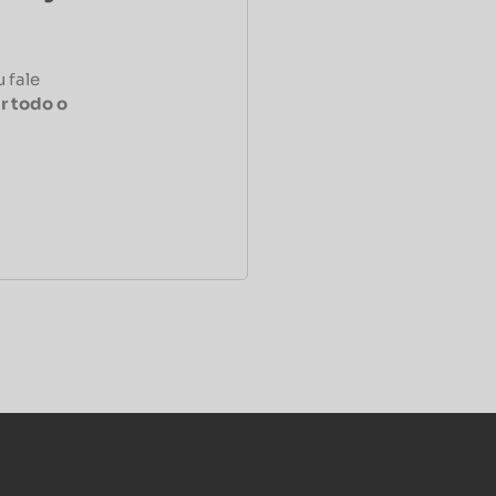
 fale
r todo o