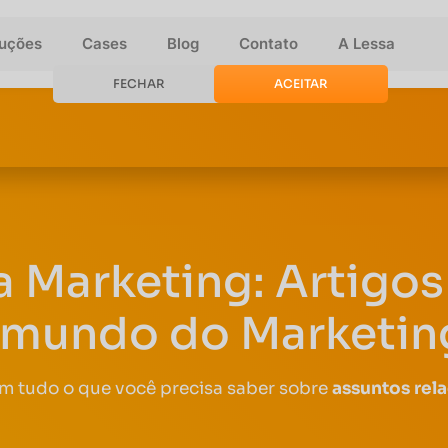
luções
Cases
Blog
Contato
A Lessa
FECHAR
ACEITAR
a Marketing: Artigos 
 mundo do Marketing
om tudo o que você precisa saber sobre
assuntos rel