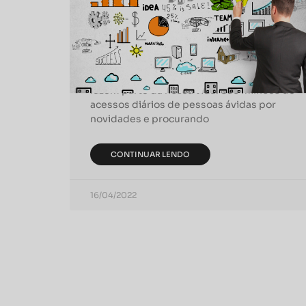
A importância das redes
sociais para empresas
Não restam dúvidas de que as redes sociais
fazem parte da nossa vida. São milhões de
acessos diários de pessoas ávidas por
novidades e procurando
CONTINUAR LENDO
16/04/2022