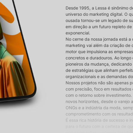
Desde 1995, a Lessa é sinônimo d
universo do marketing digital. O
ousada tornou-se um legado de s
em direção a um futuro repleto de
exponencial.
No cerne da nossa jornada está a 
marketing vai além da criação de 
motor que impulsiona as empresas
concretos e duradouros. Ao longo 
pioneiros da mudança, dedicando
de estratégias que alinham perfe
organizacionais e as demandas d
Nossos projetos não são apenas pr
com precisão, foco em resultados
com o retorno sobre investimento. 
novos horizontes, desde o varejo 
ONGs e a indústria da moda, sem
comprometimento com os resultado
É essa rica história de sucesso e 
para o futuro com a certeza de qu
que campanhas – criamos legado