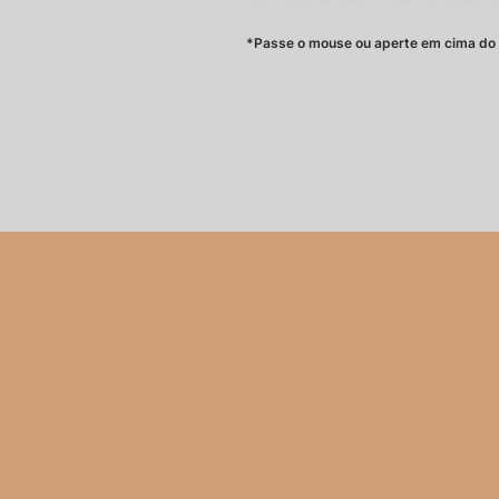
história e veja sua marca trans
*Passe o mouse ou aperte em cima do 