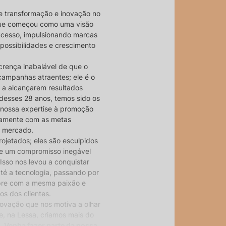
e transformação e inovação no
 que começou como uma visão
ucesso, impulsionando marcas
 possibilidades e crescimento
crença inabalável de que o
campanhas atraentes; ele é o
 a alcançarem resultados
desses 28 anos, temos sido os
 nossa expertise à promoção
itamente com as metas
o mercado.
ojetados; eles são esculpidos
 e um compromisso inegável
Isso nos levou a conquistar
até a tecnologia, passando por
pre com a mesma paixão e
s dos clientes.
inovação que nos motiva a olhar
e, na Lessa, criamos mais do
s.
Venha fazer parte da nossa