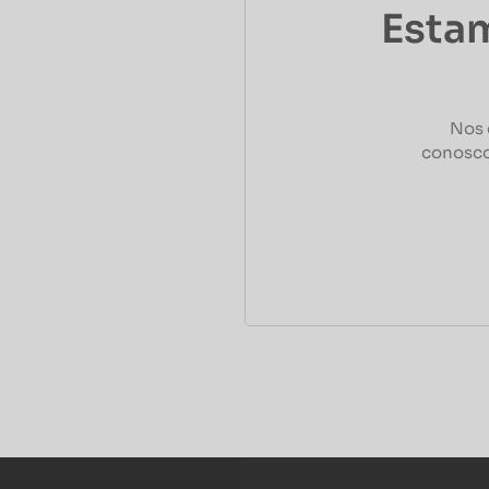
Estam
Nos 
conosco