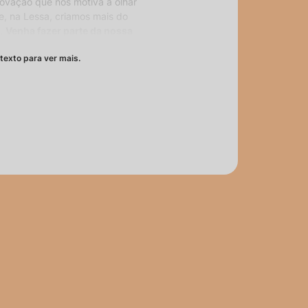
inovação que nos motiva a olhar
e, na Lessa, criamos mais do
s.
Venha fazer parte da nossa
cender o comum.
texto para ver mais.