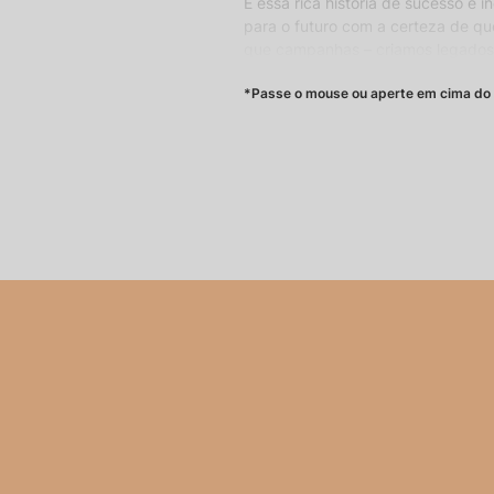
É essa rica história de sucesso e 
para o futuro com a certeza de qu
que campanhas – criamos legado
história e veja sua marca trans
*Passe o mouse ou aperte em cima do 