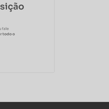
osição
 fale
r todo o