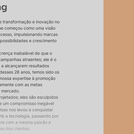
ng
e transformação e inovação no
 que começou como uma visão
ucesso, impulsionando marcas
 possibilidades e crescimento
crença inabalável de que o
campanhas atraentes; ele é o
 a alcançarem resultados
desses 28 anos, temos sido os
 nossa expertise à promoção
itamente com as metas
o mercado.
ojetados; eles são esculpidos
 e um compromisso inegável
Isso nos levou a conquistar
até a tecnologia, passando por
pre com a mesma paixão e
s dos clientes.