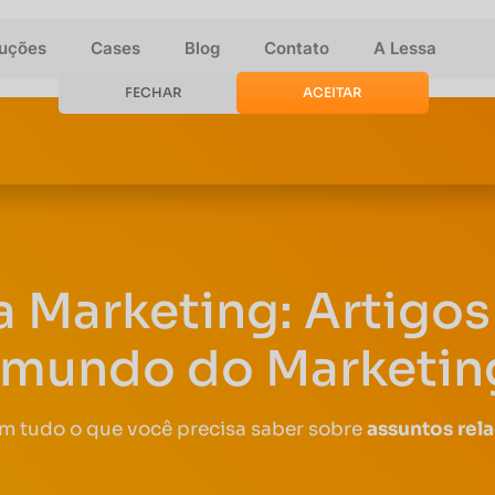
luções
Cases
Blog
Contato
A Lessa
FECHAR
ACEITAR
a Marketing: Artigos 
 mundo do Marketing
om tudo o que você precisa saber sobre
assuntos rel