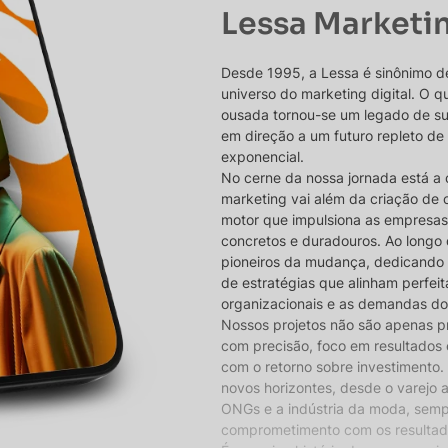
Lessa Marketi
Desde 1995, a Lessa é sinônimo d
universo do marketing digital. O
ousada tornou-se um legado de s
em direção a um futuro repleto de
exponencial.
No cerne da nossa jornada está a 
marketing vai além da criação de 
motor que impulsiona as empresas
concretos e duradouros. Ao longo 
pioneiros da mudança, dedicando
de estratégias que alinham perfe
organizacionais e as demandas d
Nossos projetos não são apenas pr
com precisão, foco em resultados
com o retorno sobre investimento. 
novos horizontes, desde o varejo 
ONGs e a indústria da moda, sem
comprometimento com os resultado