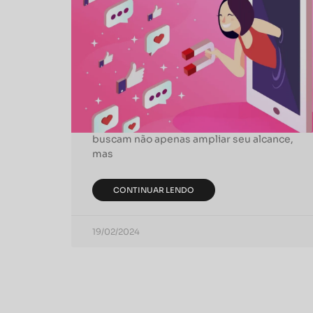
Estratégias de Engajamento
para o Marketing de
Influência
No cenário digital de hoje, o marketing de
influência se estabeleceu como uma
ferramenta essencial para marcas que
buscam não apenas ampliar seu alcance,
mas
CONTINUAR LENDO
19/02/2024