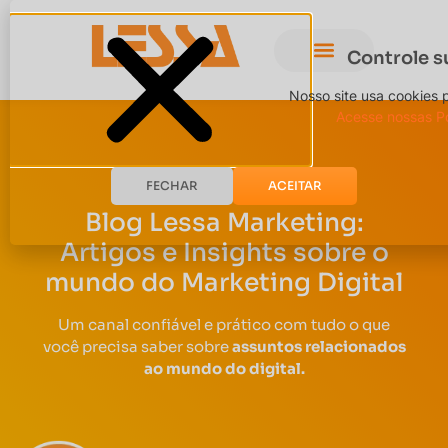
Controle s
Nosso site usa cookies 
Acesse nossas Po
FECHAR
ACEITAR
Blog Lessa Marketing:
Artigos e Insights sobre o
mundo do Marketing Digital
Um canal confiável e prático com tudo o que
você precisa saber sobre
assuntos relacionados
ao mundo do digital.