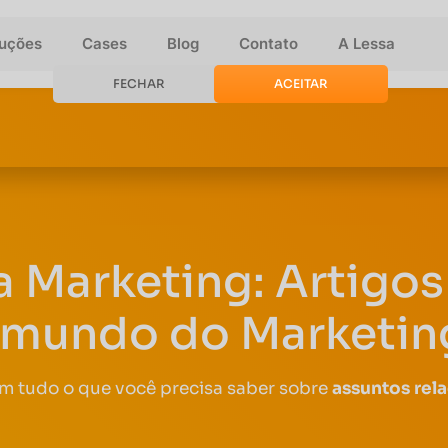
luções
Cases
Blog
Contato
A Lessa
FECHAR
ACEITAR
a Marketing: Artigos 
 mundo do Marketing
om tudo o que você precisa saber sobre
assuntos rel