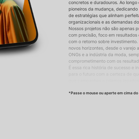
concretos e duradouros. Ao longo 
pioneiros da mudança, dedicando
de estratégias que alinham perfe
organizacionais e as demandas d
Nossos projetos não são apenas pr
com precisão, foco em resultados
com o retorno sobre investimento. 
novos horizontes, desde o varejo 
ONGs e a indústria da moda, sem
comprometimento com os resultado
É essa rica história de sucesso e 
para o futuro com a certeza de qu
que campanhas – criamos legado
história e veja sua marca trans
*Passe o mouse ou aperte em cima do 