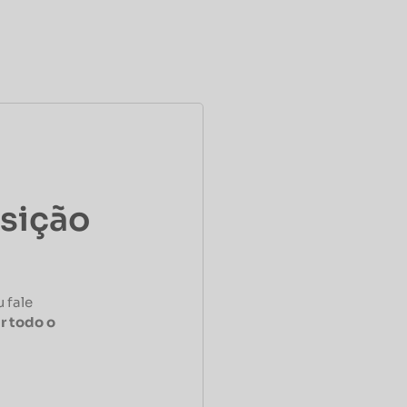
osição
 fale
r todo o