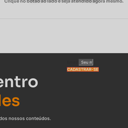
Clique no botão ao lado e seja atendido agora mesmo.
Email
CADASTRAR-SE
entro
des
o dos nossos conteúdos.