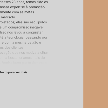
desses 28 anos, temos sido os
 nossa expertise à promoção
itamente com as metas
o mercado.
ojetados; eles são esculpidos
 e um compromisso inegável
Isso nos levou a conquistar
até a tecnologia, passando por
pre com a mesma paixão e
s dos clientes.
inovação que nos motiva a olhar
e, na Lessa, criamos mais do
s.
Venha fazer parte da nossa
cender o comum.
texto para ver mais.