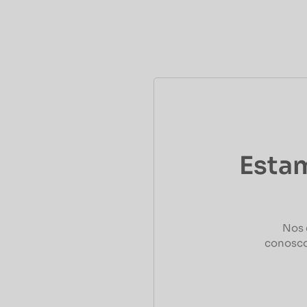
Estam
Nos 
conosco