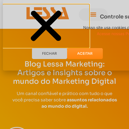
Controle s
Nosso site usa cookies 
Acesse nossas Po
FECHAR
ACEITAR
Blog Lessa Marketing:
Artigos e Insights sobre o
mundo do Marketing Digital
Um canal confiável e prático com tudo o que
você precisa saber sobre
assuntos relacionados
ao mundo do digital.