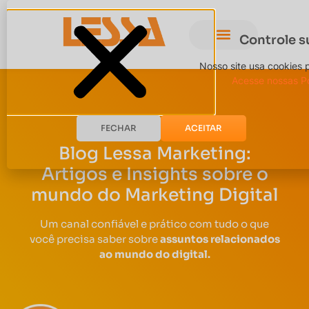
Controle s
Nosso site usa cookies 
Acesse nossas Po
FECHAR
ACEITAR
Blog Lessa Marketing:
Artigos e Insights sobre o
mundo do Marketing Digital
Um canal confiável e prático com tudo o que
você precisa saber sobre
assuntos relacionados
ao mundo do digital.