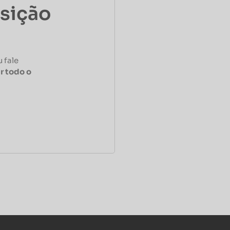
osição
 fale
r todo o