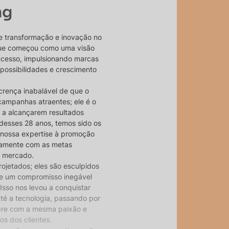
ng
e transformação e inovação no
 que começou como uma visão
ucesso, impulsionando marcas
 possibilidades e crescimento
crença inabalável de que o
campanhas atraentes; ele é o
 a alcançarem resultados
desses 28 anos, temos sido os
 nossa expertise à promoção
itamente com as metas
o mercado.
ojetados; eles são esculpidos
 e um compromisso inegável
Isso nos levou a conquistar
até a tecnologia, passando por
pre com a mesma paixão e
s dos clientes.