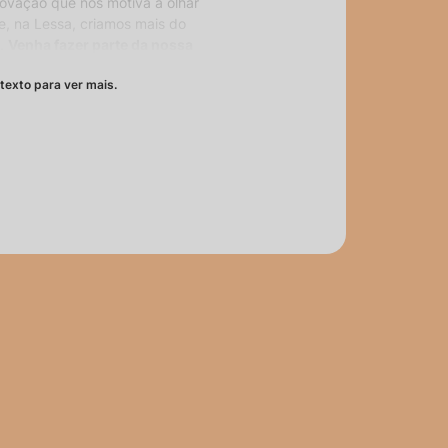
inovação que nos motiva a olhar
e, na Lessa, criamos mais do
s.
Venha fazer parte da nossa
cender o comum.
texto para ver mais.