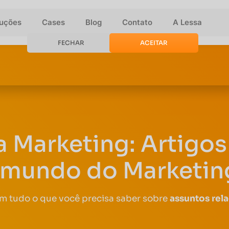
luções
Cases
Blog
Contato
A Lessa
FECHAR
ACEITAR
a Marketing: Artigos 
 mundo do Marketing
om tudo o que você precisa saber sobre
assuntos rel