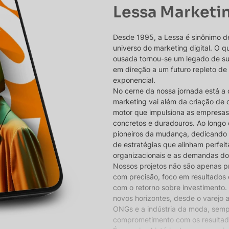
Lessa Marketi
Desde 1995, a Lessa é sinônimo d
universo do marketing digital. O
ousada tornou-se um legado de s
em direção a um futuro repleto de
exponencial.
No cerne da nossa jornada está a 
marketing vai além da criação de 
motor que impulsiona as empresas
concretos e duradouros. Ao longo 
pioneiros da mudança, dedicando
de estratégias que alinham perfe
organizacionais e as demandas d
Nossos projetos não são apenas pr
com precisão, foco em resultados
com o retorno sobre investimento. 
novos horizontes, desde o varejo 
ONGs e a indústria da moda, sem
comprometimento com os resultado