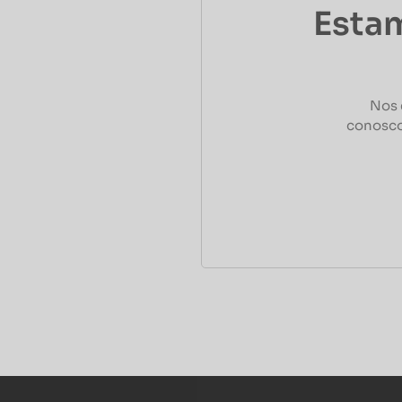
Estam
Nos 
conosco