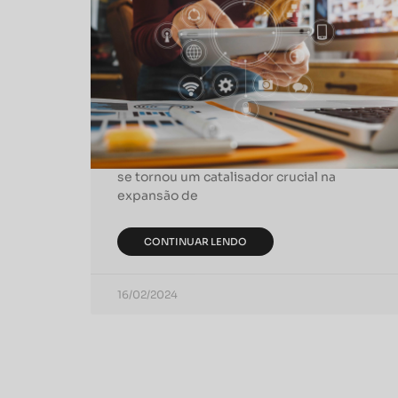
Impacto do Marketing
Digital nos Negócios
Modernos
Desde os anúncios em jornais até os
banners digitais, o marketing evoluiu
tremendamente. Hoje, o marketing digital
se tornou um catalisador crucial na
expansão de
CONTINUAR LENDO
16/02/2024