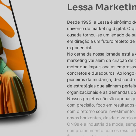
Lessa Marketi
Desde 1995, a Lessa é sinônimo d
universo do marketing digital. O
ousada tornou-se um legado de s
em direção a um futuro repleto de
exponencial.
No cerne da nossa jornada está a 
marketing vai além da criação de 
motor que impulsiona as empresas
concretos e duradouros. Ao longo 
pioneiros da mudança, dedicando
de estratégias que alinham perfe
organizacionais e as demandas d
Nossos projetos não são apenas pr
com precisão, foco em resultados
com o retorno sobre investimento. 
novos horizontes, desde o varejo 
ONGs e a indústria da moda, sem
comprometimento com os resultado