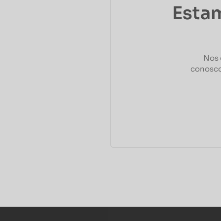
Estam
Nos 
conosco