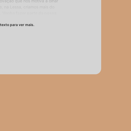
inovação que nos motiva a olhar
e, na Lessa, criamos mais do
s.
Venha fazer parte da nossa
cender o comum.
texto para ver mais.