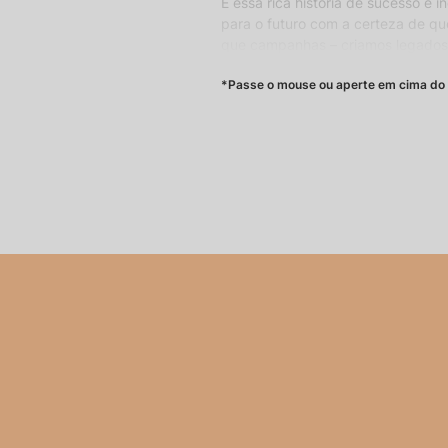
É essa rica história de sucesso e 
para o futuro com a certeza de qu
que campanhas – criamos legado
história e veja sua marca trans
*Passe o mouse ou aperte em cima do 