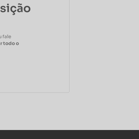
osição
 fale
r todo o