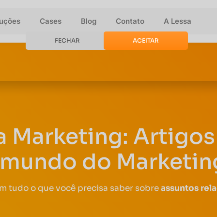
luções
Cases
Blog
Contato
A Lessa
FECHAR
ACEITAR
a Marketing: Artigos 
 mundo do Marketing
om tudo o que você precisa saber sobre
assuntos rel