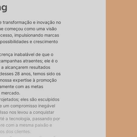
ng
e transformação e inovação no
 que começou como uma visão
ucesso, impulsionando marcas
 possibilidades e crescimento
crença inabalável de que o
campanhas atraentes; ele é o
 a alcançarem resultados
desses 28 anos, temos sido os
 nossa expertise à promoção
itamente com as metas
o mercado.
ojetados; eles são esculpidos
 e um compromisso inegável
Isso nos levou a conquistar
até a tecnologia, passando por
pre com a mesma paixão e
s dos clientes.