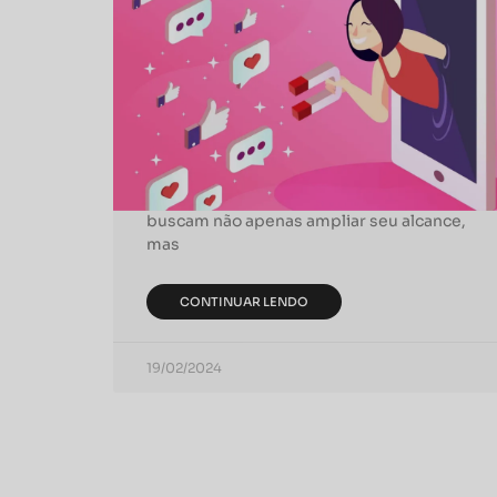
Estratégias de Engajamento
para o Marketing de
Influência
No cenário digital de hoje, o marketing de
influência se estabeleceu como uma
ferramenta essencial para marcas que
buscam não apenas ampliar seu alcance,
mas
CONTINUAR LENDO
19/02/2024