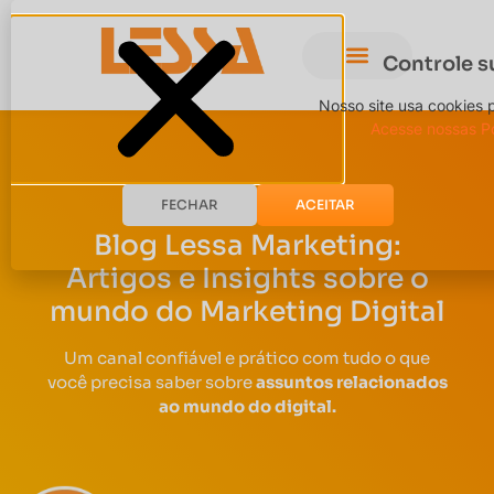
Controle s
Nosso site usa cookies 
Acesse nossas Po
FECHAR
ACEITAR
Blog Lessa Marketing:
Artigos e Insights sobre o
mundo do Marketing Digital
Um canal confiável e prático com tudo o que
você precisa saber sobre
assuntos relacionados
ao mundo do digital.