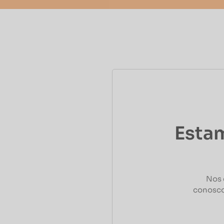
Estam
Nos 
conosco