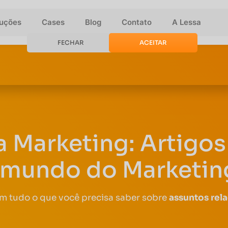
luções
Cases
Blog
Contato
A Lessa
FECHAR
ACEITAR
a Marketing: Artigos 
 mundo do Marketing
om tudo o que você precisa saber sobre
assuntos rel