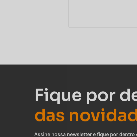
Fique por d
das novida
Assine nossa newsletter e fique por dentr