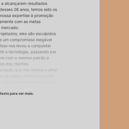
 a alcançarem resultados
desses 28 anos, temos sido os
 nossa expertise à promoção
itamente com as metas
o mercado.
ojetados; eles são esculpidos
 e um compromisso inegável
Isso nos levou a conquistar
até a tecnologia, passando por
pre com a mesma paixão e
s dos clientes.
inovação que nos motiva a olhar
e, na Lessa, criamos mais do
s.
Venha fazer parte da nossa
cender o comum.
texto para ver mais.