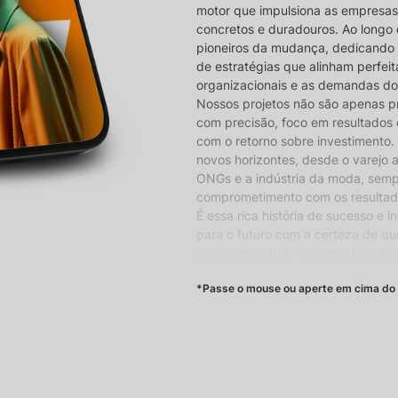
motor que impulsiona as empresas
concretos e duradouros. Ao longo 
pioneiros da mudança, dedicando
de estratégias que alinham perfe
organizacionais e as demandas d
Nossos projetos não são apenas pr
com precisão, foco em resultados
com o retorno sobre investimento. 
novos horizontes, desde o varejo 
ONGs e a indústria da moda, sem
comprometimento com os resultado
É essa rica história de sucesso e 
para o futuro com a certeza de qu
que campanhas – criamos legado
história e veja sua marca trans
*Passe o mouse ou aperte em cima do 