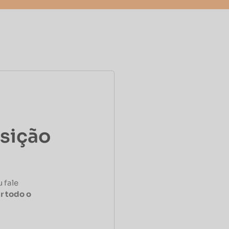
osição
 fale
r todo o