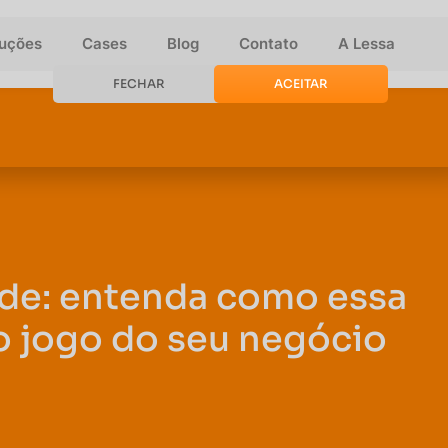
luções
Cases
Blog
Contato
A Lessa
FECHAR
ACEITAR
ade: entenda como essa
o jogo do seu negócio