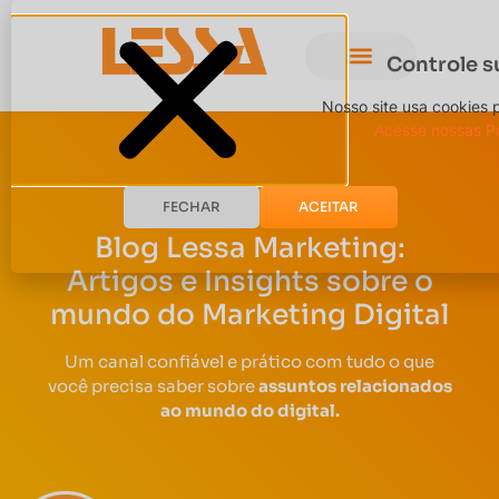
Controle s
Nosso site usa cookies 
Acesse nossas Po
FECHAR
ACEITAR
Blog Lessa Marketing:
Artigos e Insights sobre o
mundo do Marketing Digital
Um canal confiável e prático com tudo o que
você precisa saber sobre
assuntos relacionados
ao mundo do digital.