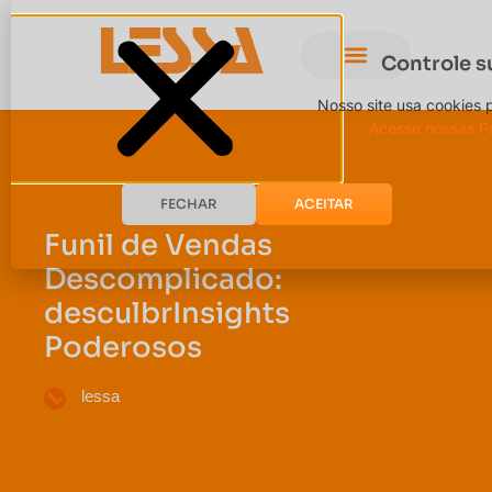
Controle s
Nosso site usa cookies 
Acesse nossas Po
FECHAR
ACEITAR
Funil de Vendas
Descomplicado:
desculbrInsights
Poderosos
lessa