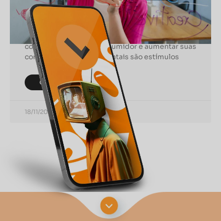
Conversões
No marketing, entender e aplicar gatilhos
mentais pode ser a chave para influenciar o
comportamento do consumidor e aumentar suas
conversões. Gatilhos mentais são estímulos
CONTINUAR LENDO
18/11/2024