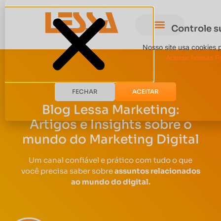
Controle s
Nosso site usa cookies 
Acesse nossas Po
FECHAR
ACEITAR
Blog Lessa Marketing:
Artigos e Insights sobre o
mundo do Marketing Digital
Um canal confiável e prático com tudo o que
você precisa saber sobre
assuntos relacionados
ao mundo do digital.