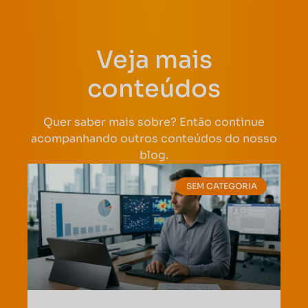
Veja mais
conteúdos
Quer saber mais sobre? Então continue
acompanhando outros conteúdos do nosso
blog.
SEM CATEGORIA