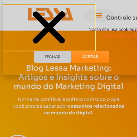
Controle s
Nosso site usa cookies 
Acesse nossas Po
FECHAR
ACEITAR
Blog Lessa Marketing:
Artigos e Insights sobre o
mundo do Marketing Digital
Um canal confiável e prático com tudo o que
você precisa saber sobre
assuntos relacionados
ao mundo do digital.