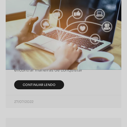
MARKETING DIGITAL
Estratégias de Marketing Digital
É fato que nenhum negócio no mercado não
consegue sobreviver sem clientes. Mas o grande
desafio para milhares de empreendedores é
encontrar maneiras de conquistar
CONTINUAR LENDO
27/07/2022