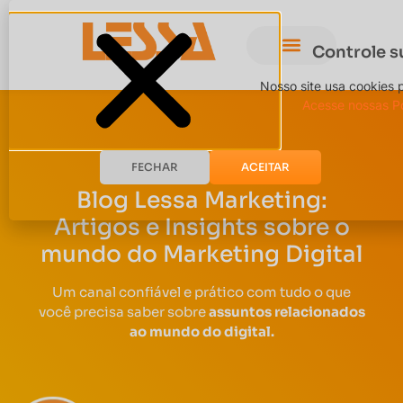
Controle s
Nosso site usa cookies 
Acesse nossas Po
FECHAR
ACEITAR
Blog Lessa Marketing:
Artigos e Insights sobre o
mundo do Marketing Digital
Um canal confiável e prático com tudo o que
você precisa saber sobre
assuntos relacionados
ao mundo do digital.