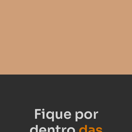
Fique por
dentro
das