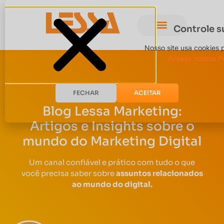
Controle s
Nosso site usa cookies 
Acesse nossas Po
FECHAR
ACEITAR
Blog Lessa Marketing:
Artigos e Insights sobre o
mundo do Marketing Digital
Um canal confiável e prático com tudo o que
você precisa saber sobre
assuntos relacionados
ao mundo do digital.