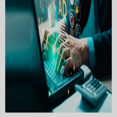
MARKETING DIGITAL
Estratégias de tráfego para
crescimento de negócios: guia
completo
A Importância do Tráfego Pago para Negócios
em Crescimento No mundo acelerado do
marketing digital, os negócios em crescimento
enfrentam o desafio contínuo de captar
CONTINUAR LENDO
15/01/2024